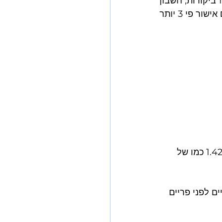
הדרישות: דירוג 4+ כוכבים עם לפחות 15 ביקורות, חשבון Professional Seller, ו-FBA. מוצרים 
עלויות הפרסום בפריים דיי עולות ב-40-60%. ה-CPC הממוצע קופץ מ-0.87$ ל-1.42$ כמו של 
ם לפני פריים 