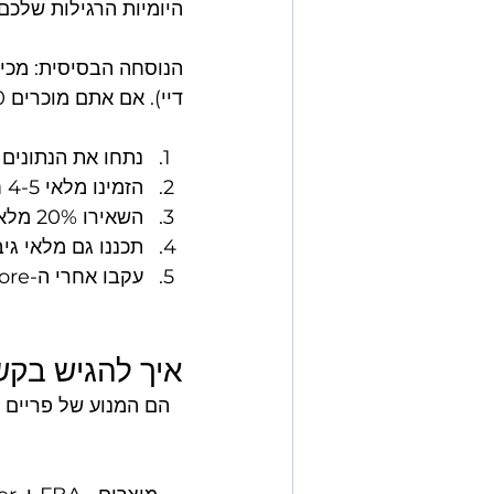
דיי). אם אתם מוכרים 50 יחידות ביום, תזמינו לפחות 4,500 יחידות.
נתחו את הנתונים 
הזמינו מלאי 4-5 חודשים מראש כדי להימנע מעלויות משלוח אוויר
השאירו 20% מלאי רזרבה למקרה של עיכובים בייצור או משלוח
תכננו גם מלאי גי
עקבו אחרי ה-IPI Score שלכם - ציון נמוך יגביל את כמות המלאי שתוכלו לשלוח
איך להגיש בקשות ל-tning Deals