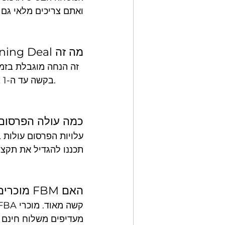
ואתם צריכים מלאי גם לתקופה שאחרי.
מה זה Lightning Deal ואיך מגישים בקשה?
בקשה עד ה-1 במאי, עם דירוג 4+ כוכבים ולפחות 15 ביקורות. העמלה 150$ לרוב הקטגוריות.
כמה עולה הפרסום 
תכננו להגדיל את תקציב הפרסום ב-200-300%
האם FBM מוכרים יכולים להצליח בפריים דיי?
מעדיפים משלוח חינם ומהיר, וזה מה ש