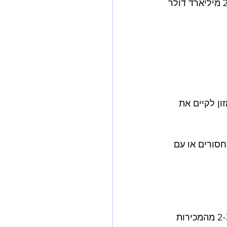
אבל 23% מהמוכרים המשתתפים נגמר להם המלאי באמצע האירוע. זה עלה להם 2.1 מיליארד דולר 
י של אמזון לקיים את 
 לפני נתקעים עם מחסורים או עם 
המלאי הוא הגורם הקריטי ביותר להצלחה בפריים דיי. פריים דיי מייצר בממוצע פי 2-3 מהמכירות 