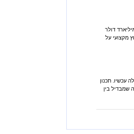
פה. 23% מהמוכרים בפריים דיי 2024 נגמר להם המלאי, ויש איבדו 2.1 מיליארד דולר 
ר המלאי. לייעוץ מקצועי על 
לה עכשיו. תכנון 
רסום - זה מה שמבדיל בין 