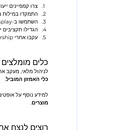
צרו קמפיינים ייעו
התמקדו במילות מ
השתמשו ב-Sponsored Display כדי לתפוס תנועה מהמתחרים
הגדילו תקציבים יומיים ב-300% החל מ-48 ש
עקבו אחרי Buy Box ownership כל שעה - אם אתם מפסידים אותו, העלו מחירים
כלים מומלצים
לניהול מלאי, מעקב אחר
כלי האמזון המוביל
.
למידע נוסף על אופטימ
מוצרים
.
רוצים לנצח את פריים דיי 2026