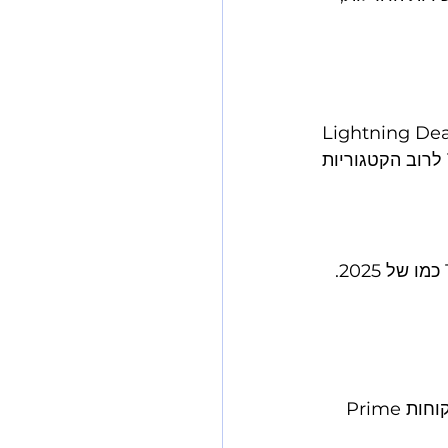
Light זה הנחה מוגבלת בזמן שמופיעה בעמוד הבית של אמזון בפריים דיי. צריך להגיש 
עלויות הפרסום עולות ב-40-60% בפריים דיי. CPC ממוצע קופץ מ-0.87$ ל-1.42$ כמו של 2025. 
קשה מאוד. מוכרי FBA תופסים 89% מהמכירות בפריים דיי לעומת 11% ל-FBM. לקוחות Prime 