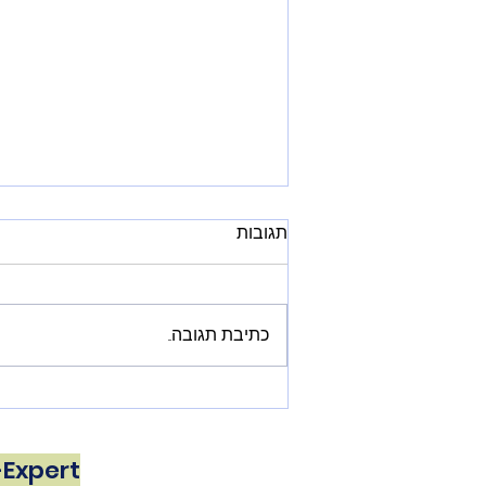
כמה עולה למכור באמזון
תגובות
ב-2026? המדריך המלא
לעלויות FBA
פירוט מלא של עלויות המכירה
באמזון ב-2026: דמי הפניה, עמלות
כתיבת תגובה...
FBA לאחר העלאת ינואר 2026,
היטל הדלק החדש של 3.5%, דמי
אחסון והעלויות הנסתרות
שמכרסמות ברווח.