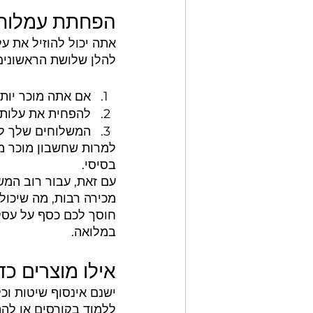
הפחתת עמלות ה-FBA: איך לעשות את 
אתה יכול להוזיל את עלות השימוש ב-ulfillment
להלן שלושת הראשונים
אם אתה מוכר יותר מ-40 מוצרים בכל חודש, ודא שאתה בתוכנית המוכר
להפחית את עלות 
המשלוחים שלך למתקני FBA צריכים להיות אופטימליים ולא
בסיסי.
עם זאת, עבור רוב המש
חוסך לכם כסף על עסקא
במלואה.
אילו מוצרים כדאי
ישנם אינסוף שיטות וכל
ללמוד בקורסים או להת