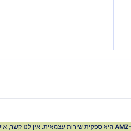
השעיית חשבון אמזון 2026:
מניעה ושיקום מלא
המוכר
אמזון משעה מעל 1,000 חשבונות
מוכרים ביום — ורבים מהם לא
חוזרים. המדריך הזה מסביר מה
העלויו
גורם להשעיה, איך להגן על החשבון
מדגישה
שלכם, ומה לעשות אם כבר קיבלתם
הודעת deactivation.
‫AMZ-Expert היא ספקית שירות עצמאית. אין לנו קשר, אי