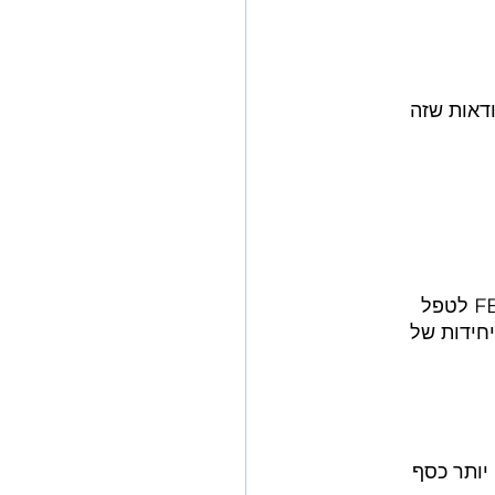
 בוודאות שזה  
זה חוסך המון זמן לשלוח את הסחורה שלך בסטוק גדול בבת אחת ואז לאפשר ל-FBA לטפל 
חידות של 
אנו מרוויחים יותר כסף 